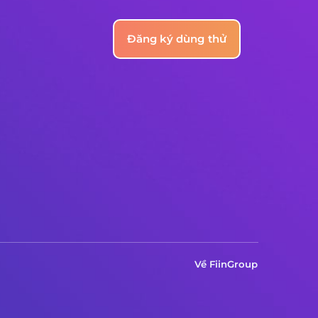
Đăng ký dùng thử
Về FiinGroup