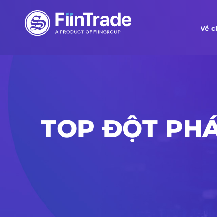
Về c
TOP ĐỘT PH