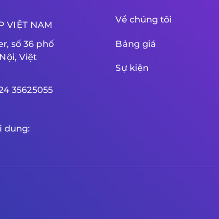
Về chúng tôi
P VIỆT NAM
Bảng giá
r, số 36 phố
ội, Việt
Sự kiện
) 24 35625055
i dung: