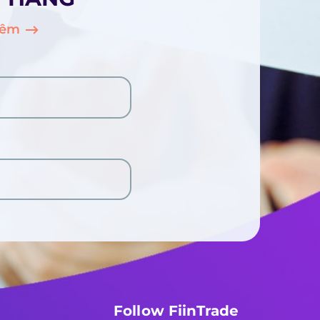
hêm
Follow FiinTrade