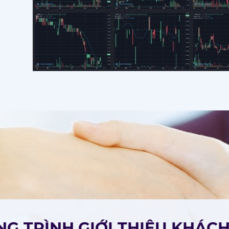
;
G TRÌNH GIỚI THIỆU KHÁC