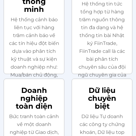
thông
Hệ thống tin tức
minh
tổng hợp từ hàng
Hệ thống cảnh báo
trăm nguồn thông
liên tục với hàng
tin đa dạng và hệ
trăm cảnh báo về
thống tin bài Nhật
các tín hiệu đột biến
ký FiinTrade,
dựa vào phân tích
FiinTrade call là các
kỹ thuật và sự kiện
bài phân tích
doanh nghiệp như:
chuyên sâu của đội
Mua/bán chủ động,
ngũ chuyên gia của
Khối lượng đột biến,
FiinGroup về Thị
Doanh
Dữ liệu
Tăng giá liên tiếp
trường và cổ phiếu
nghiệp
chuyên
nhiều phiên, Lợi
toàn diện
biệt
nhuận bứt phá …
Bức tranh toàn cảnh
Dữ liệu Tự doanh
về một doanh
các công ty chứng
nghiệp từ Giao dịch,
khoán, Dữ liệu top