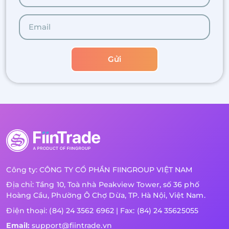
Gửi
Công ty: CÔNG TY CỔ PHẦN FIINGROUP VIỆT NAM
Địa chỉ: Tầng 10, Toà nhà Peakview Tower, số 36 phố
Hoàng Cầu, Phường Ô Chợ Dừa, TP. Hà Nội, Việt Nam.
Điện thoại: (84) 24 3562 6962 | Fax: (84) 24 35625055
Email:
support@fiintrade.vn