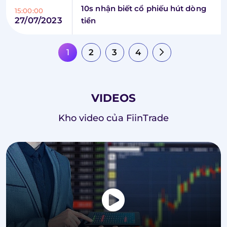
10s nhận biết cổ phiếu hút dòng
15:00:00
27/07/2023
tiền
1
2
3
4
VIDEOS
Kho video của FiinTrade