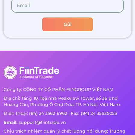
Gửi
Công ty: CÔNG TY CỔ PHẦN FIINGROUP VIỆT NAM
Địa chỉ: Tầng 10, Toà nhà Peakview Tower, số 36 phố
Hoàng Cầu, Phường Ô Chợ Dừa, TP. Hà Nội, Việt Nam.
Điện thoại: (84) 24 3562 6962 | Fax: (84) 24 35625055
Email:
support@fiintrade.vn
Chịu trách nhiệm quản lý chất lượng nội dung: Trương