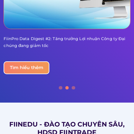
FiinPro Data Digest #2: Tăng trưởng Lợi nhuận Công ty Đại
chúng đang giảm tốc
Tìm hiểu thêm
FIINEDU - ĐÀO TẠO CHUYÊN SÂU,
HDSD FIINTRADE