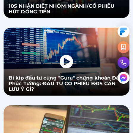
10S NHẬN BIẾT NHÓM NGÀNH/CỔ PHIẾU
HÚT DÒNG TIỀN
Bí kíp đầu tư cùng "Guru" chứng khoán Đào
Phúc Tường: ĐẦU TƯ CỔ PHIẾU BĐS CẦN
LƯU Ý GÌ?